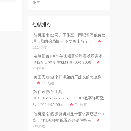
版主:
热帖排行
[装机指南]公司、工作室、网吧倒闭低价处
理电脑的骗局揭秘 不要再上当了！
3223热度
[电脑配置]2026年视频剪辑和游戏双需求
电脑配置推荐 主机预算7000-8000
774热度
[美图天地]这个打螺丝的厂妹长的怎么样
761热度
[软件园]激活工具
HEU_KMS_Activator_v42.0.3数字许可激
活（2024/05/06）
751热度
[装机指南]视频剪辑对显卡要求高还是cpu
高，剪辑视频的配置选购硬件指南
738热度