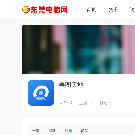
首页
资讯
美图天地
0
7
7
今日:
|
主题:
|
排名:
全部
|
最新
|
精华
|
问答