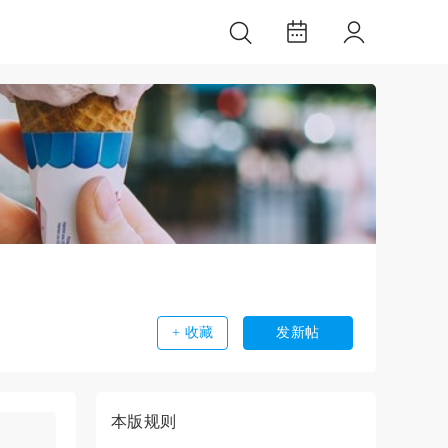
+ 收藏
发新帖
本版规则