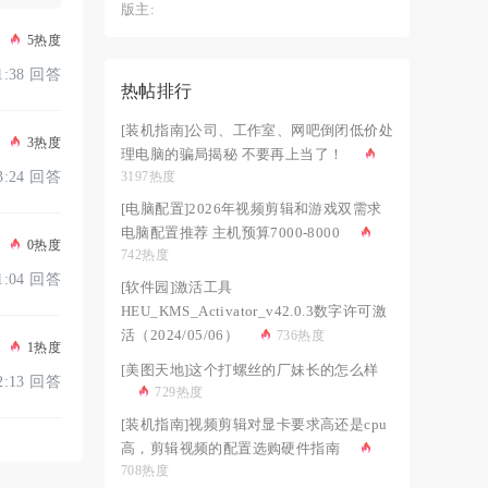
版主:
5热度
21:38 回答
热帖排行
[装机指南]公司、工作室、网吧倒闭低价处
3热度
理电脑的骗局揭秘 不要再上当了！
3197热度
03:24 回答
[电脑配置]2026年视频剪辑和游戏双需求
电脑配置推荐 主机预算7000-8000
0热度
742热度
01:04 回答
[软件园]激活工具
HEU_KMS_Activator_v42.0.3数字许可激
活（2024/05/06）
736热度
1热度
[美图天地]这个打螺丝的厂妹长的怎么样
02:13 回答
729热度
[装机指南]视频剪辑对显卡要求高还是cpu
高，剪辑视频的配置选购硬件指南
708热度