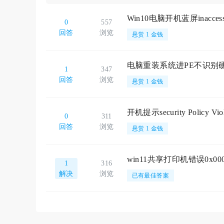
Win10电脑开机蓝屏inaccessi
0
557
回答
浏览
悬赏 1 金钱
电脑重装系统进PE不识别
1
347
回答
浏览
悬赏 1 金钱
开机提示security Policy V
0
311
回答
浏览
悬赏 1 金钱
win11共享打印机错误0x000
1
316
解决
浏览
已有最佳答案