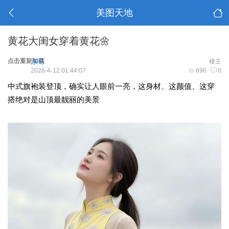
美图天地
黄花大闺女穿着黄花🌼
点击重新加载
东哥
楼主
2026-4-12 01:44:07
696
0
中式旗袍装登顶，确实让人眼前一亮，这身材、这颜值、这穿
搭绝对是山顶最靓丽的美景