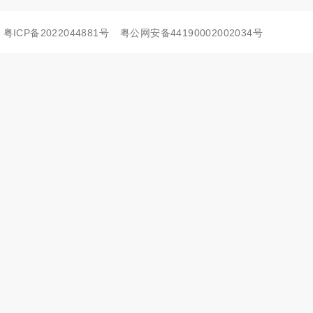
粤ICP备2022044881号
粤公网安备44190002002034号