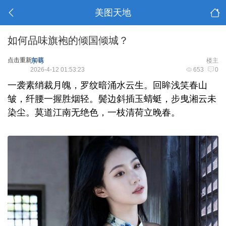
美图天地
如何品味旗袍的倾国倾城？
点击重新加载
东哥
楼主
2026-4-12 01:53:23
653
0
一袭素绡裁月魄，罗纹暗涌水云生。回眸浅笑春山
皱，纤腰一握胜烟轻。鬓边斜插玉蜻蜓，步曳湘云未
染尘。莫道江南无绝色，一枝清荷立晚春。‌